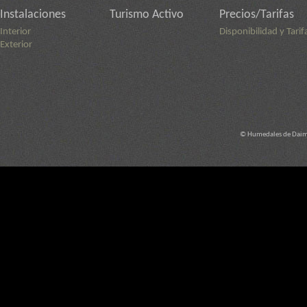
Instalaciones
Turismo Activo
Precios/Tarifas
Interior
Disponibilidad y Tarif
Exterior
© Humedales de Daimi